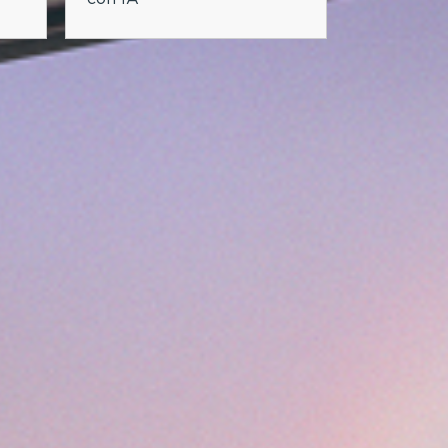
lidad
Experiencia y
Competitividad
de emisiones
_
Menor tiempo para
ad ociosa
generar valor en nuevos
servicios
da extendido
 de reúso
_
Usuarios más satisfechos
y preparados para trabajar
con IA
SS-SILO