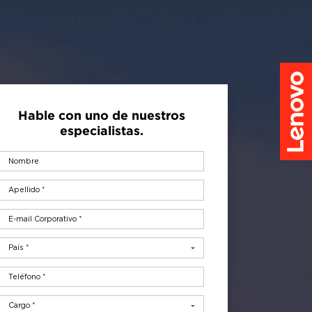
Hable co
es