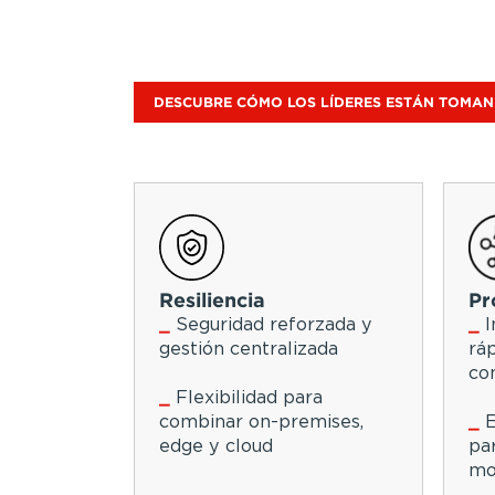
CIOs y líderes de TI en el centro de la 
organizacional.
Con
TruScale™
, conectas directamente 
tecnología con los cuatro principales re
negocio: resiliencia, productividad, suste
ventaja competitiva.
DESCUBRE CÓMO LOS LÍDERES ESTÁN