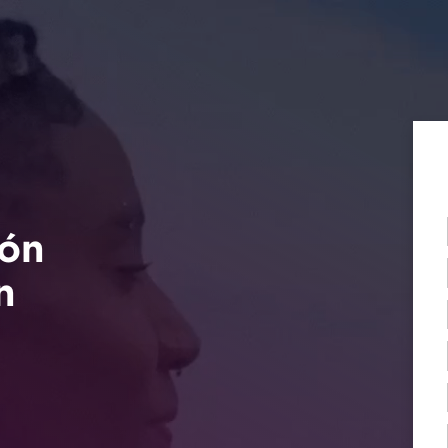
rsión
 con
 y
 a