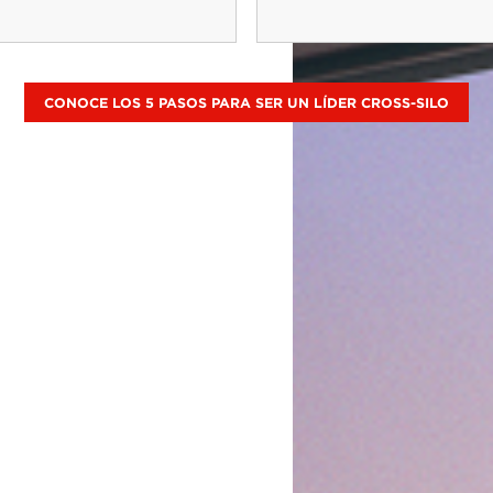
Productividad
Sustentabi
_
Implementación más
_
Reducción 
rápida y menos
y de capacid
complejidad
_
Ciclo de vi
_
Entorno dimensionado
y programas
para el uso real, con
modelo pay-as-you-go
CONOCE LOS 5 PASOS PARA SER UN LÍDER CRO