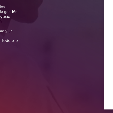
 servicios
 unifica la gestión
ue tu negocio
irección.
abilidad y un
a,
emoto. Todo ello
lla.